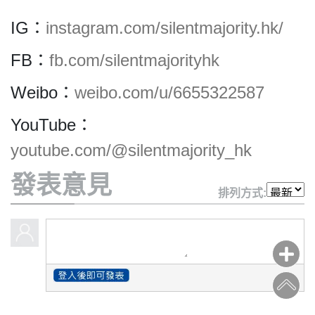
IG：
instagram.com/silentmajority.hk/
FB：
fb.com/silentmajorityhk
私
Weibo：
weibo.com/u/6655322587
隱
政
YouTube：
策
及
youtube.com/@silentmajority_hk
免
發表意見
責
排列方式:
聲
明
©
2018
Silent
Majority
For