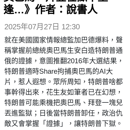
博客
逢…》作者：說書人
投票
2025年07月27日 12:30
就在美國國家情報總監加巴德爆料，聲
視頻
稱掌握前總統奧巴馬生安白造特朗普通
俄的證據，意圖推翻2016年大選結果，
昔日
特朗普適時Share拘捕奧巴馬的AI大
片，惹人遐想。眾所周知，特朗普啥都
系列
事幹得出來，花生友如筆者已在幻想，
活動
特朗普可能乘機把奧巴馬、拜登一塊兒
丟進監獄；日後當特朗普卸任，政治仇
關於我們
敵又會掌握「證據」，讓特朗普下獄。