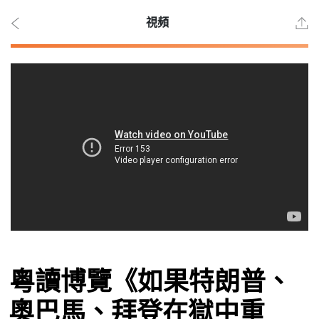
視頻
2026
年 8
月 6
日
時事
粵讀博覽《如果特朗普、
觀點
奧巴馬、拜登在獄中重