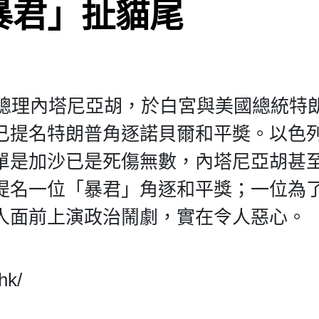
暴君」扯貓尾
列總理內塔尼亞胡，於白宮與美國總統特
已提名特朗普角逐諾貝爾和平奬。以色
單是加沙已是死傷無數，內塔尼亞胡甚
提名一位「暴君」角逐和平獎；一位為
人面前上演政治鬧劇，實在令人惡心。
hk/