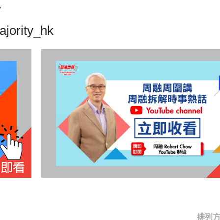
7
majority_hk
排列方