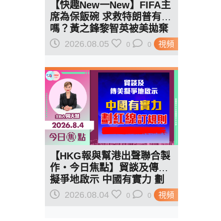
【快趣New一New】FIFA主
席為保飯碗 求救特朗普有用
嗎？黃之鋒黎智英被美拋棄
給了一個答案…
2026.08.05
視頻
0
0
【HKG報與幫港出聲聯合製
作‧今日焦點】貿談及傳美
擬爭地啟示 中國有實力 劃
紅線訂規則
2026.08.04
視頻
0
0