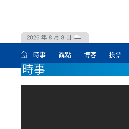
2026 年 8 月 8 日
聯絡我們
時事
觀點
博客
投票
時事