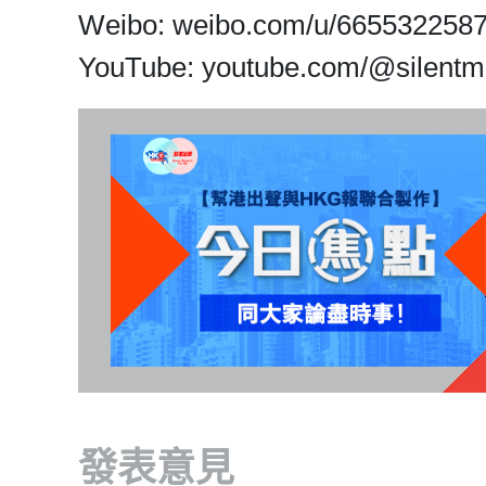
Weibo: weibo.com/u/665532258
​​​​​​​YouTube: youtube.com/@silent
發表意見