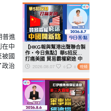
朗普進
列在中
【HKG報與幫港出聲聯合製
作‧今日焦點】華5招反制
至被國
打痛美國 貿易霸權窮途 中
了政治
國開新路
2026.08.07
視頻
0
0