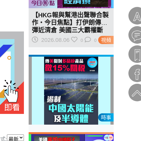
【HKG報與幫港出聲聯合製
作‧今日焦點】打伊朗傳導
彈近清倉 美國三大霸權斷
二？軍事崩 經濟損
2026.08.06
視頻
0
0
時事
式: