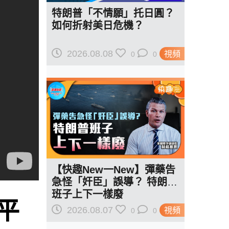
特朗普「不情願」托日圓？
如何折射美日危機？
2026.08.08
視頻
0
0
【快趣New一New】彈藥告
急怪「奸臣」誤導？ 特朗普
班子上下一樣廢
平
2026.08.07
視頻
0
0