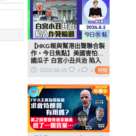
【HKG報與幫港出聲聯合製
作‧今日焦點】美國害怕中
國瓜子 白宮小丑共治 陷入
作死輪迴
2026.08.05
視頻
0
0