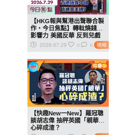
【HKG報與幫港出聲聯合製
作‧今日焦點】轉軚燒錢遏
影響力 美國反華 反到兒戲
駁羅奇「玩完論」 香港唔靠
2026.07.29
視頻
0
0
中國 唔通靠美國？
【快趣New一New】羅冠聰
談胡志偉 抽秤英國「親華」
心碎成渣？