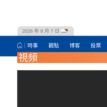
2026 年 8 月 7 日
聯絡我們
時事
觀點
博客
投票
視頻