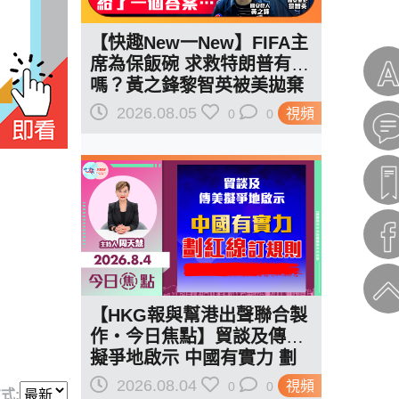
【快趣New一New】FIFA主
席為保飯碗 求救特朗普有用
嗎？黃之鋒黎智英被美拋棄
給了一個答案…
2026.08.05
視頻
0
0
【HKG報與幫港出聲聯合製
作‧今日焦點】貿談及傳美
擬爭地啟示 中國有實力 劃
紅線訂規則
2026.08.04
視頻
0
0
式: