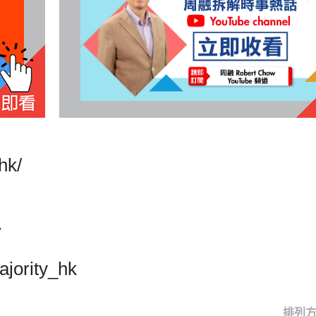
hk/
7
jority_hk
排列方