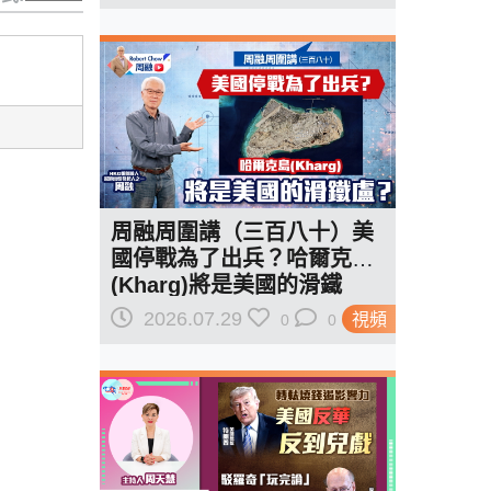
周融周圍講（三百八十）美
國停戰為了出兵？哈爾克島
(Kharg)將是美國的滑鐵
盧？
2026.07.29
視頻
0
0