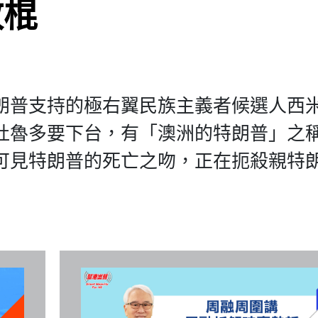
政棍
朗普支持的極右翼民族主義者候選人西
杜魯多要下台，有「澳洲的特朗普」之
可見特朗普的死亡之吻，正在扼殺親特