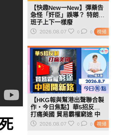
【快趣New一New】彈藥告
急怪「奸臣」誤導？ 特朗普
班子上下一樣廢
2026.08.07
視頻
0
0
【HKG報與幫港出聲聯合製
作‧今日焦點】華5招反制
打痛美國 貿易霸權窮途 中
普死
國開新路
2026.08.07
視頻
0
0