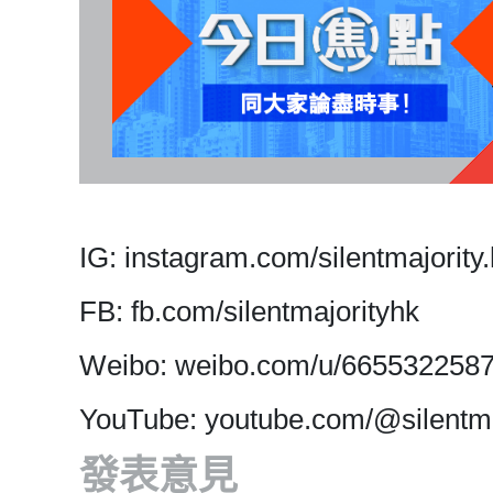
IG: instagram.com/silentmajority.
FB: fb.com/silentmajorityhk
Weibo: weibo.com/u/665532258
YouTube: youtube.com/@silentma
發表意見