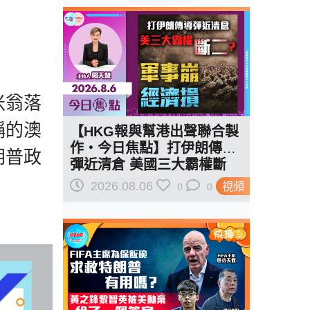
米翁落
稱的澳
【HKG報與幫港出聲聯合製
作‧今日焦點】打伊朗傳導
朗普政
彈近清倉 美國三大霸權斷
二？軍事崩 經濟損
2026.08.06
視頻
0
0