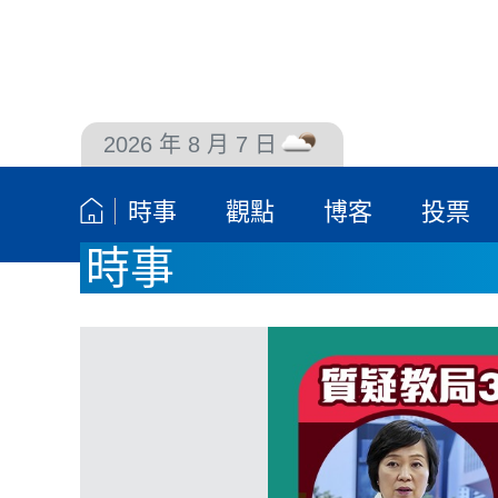
2026 年 8 月 7 日
聯絡我們
時事
觀點
博客
投票
時事