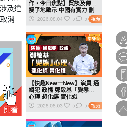
作‧今日焦點】貿談及傳美
人涉及違
擬爭地啟示 中國有實力 劃
紅線訂規則
取取消
2026.08.04
視頻
0
0
【快趣New一New】演員 通
緝犯 政棍 鄭敬基「變態」
心理 想化蝶 實化蛾
2026.08.03
視頻
0
0