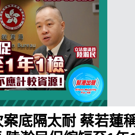
次案底隔太耐 蔡若蓮