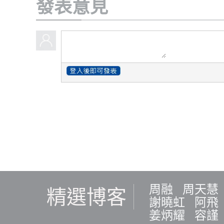
發表意見
周融
周天慧
精選博客
謝曉虹
阿飛
姜炳耀
容謹