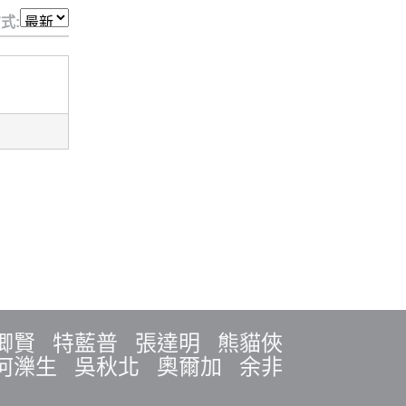
式:
卿賢
特藍普
張達明
熊貓俠
何濼生
吳秋北
奧爾加
余非