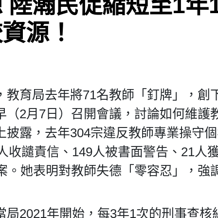
 陸瀚民促縮短至1年
較資源！
，教育局去年將71名教師「釘牌」，創
早（2月7日）召開會議，討論如何維護
披露，去年304宗違反教師專業操守
人收譴責信、149人被書面警告、21人
在案。她表明對教師失德「零容忍」，強
局2021年開始，每3年1次的刑事查核