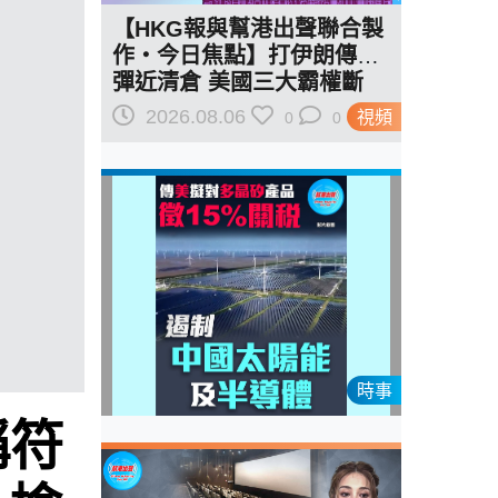
【HKG報與幫港出聲聯合製
作‧今日焦點】打伊朗傳導
彈近清倉 美國三大霸權斷
二？軍事崩 經濟損
2026.08.06
視頻
0
0
時事
稱符