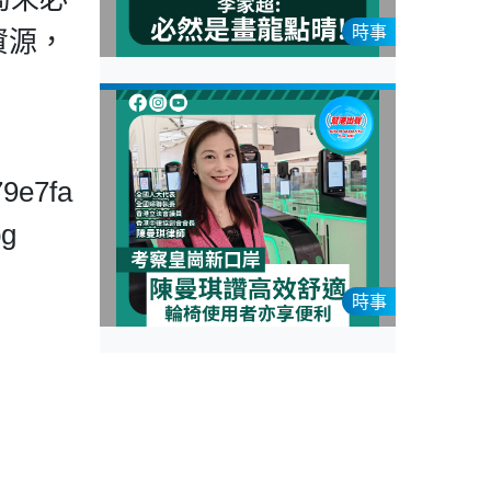
時事
資源，
79e7fa
pg
時事