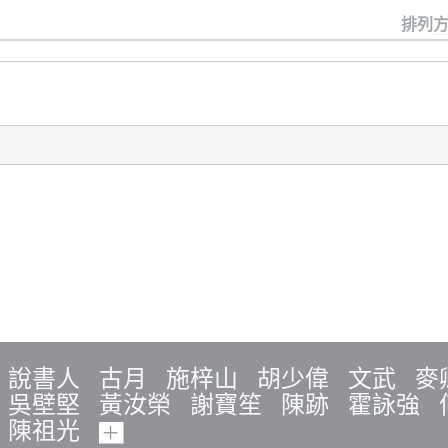
排列方
說書人
古月
施梓山
胡少偉
文武
麥
吳壁堅
黃汝榮
謝寶笙
陳跡
霍詠強
陳祖光