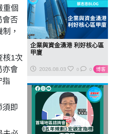
嚴重個
局會否
機制，
企業與資金湧港 利好核心區
甲廈
查核1次
局亦會
2026.08.03
博客
0
0
守指
師須即
局未必