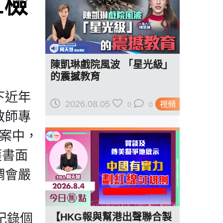
1檢
陳凱琳戲院風波 「星光級」
的震撼教育
下近年
2026.08.05
視頻
0
0
教師專
個案中，
獲書面
調會嚴
紀錄個
【HKG報與幫港出聲聯合製