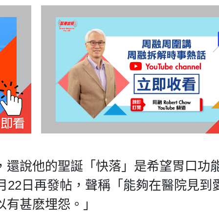
，還說他的聖誕「快落」是希望胃口功
月22日再發帖，聲稱「能夠在醫院見到
以有甚麽埋怨。」