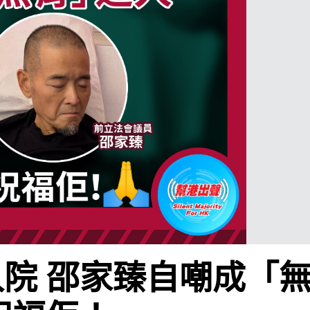
院 邵家臻自嘲成「