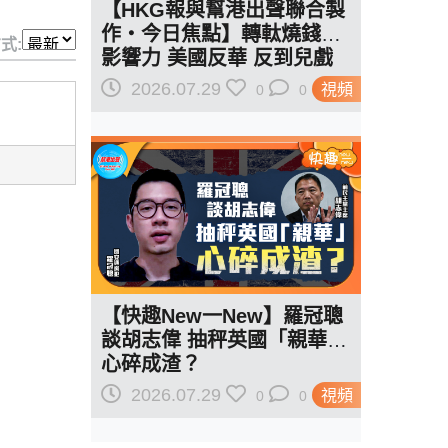
【HKG報與幫港出聲聯合製
作‧今日焦點】轉軚燒錢遏
式:
影響力 美國反華 反到兒戲
駁羅奇「玩完論」 香港唔靠
2026.07.29
視頻
0
0
中國 唔通靠美國？
【快趣New一New】羅冠聰
談胡志偉 抽秤英國「親華」
心碎成渣？
2026.07.29
視頻
0
0