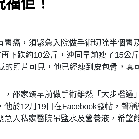
祝福佢！
有胃癌，須緊急入院做手術切除半個胃
重再下跌約10公斤，連同早前瘦了15公
上載的照片可見，他已經瘦到皮包骨，真
」，邵家臻早前做手術雖然「大步檻過
於12月19日在Facebook發帖，聲
緊急入私家醫院吊鹽水及營養液，希望