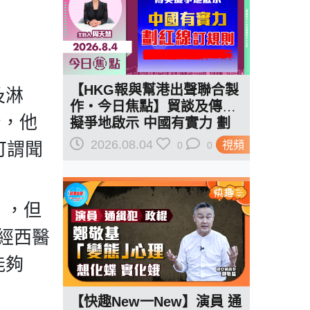
【HKG報與幫港出聲聯合製
及淋
作‧今日焦點】貿談及傳美
斤，他
擬爭地啟示 中國有實力 劃
紅線訂規則
2026.08.04
可謂聞
視頻
0
0
」，但
稱經西醫
能夠
【快趣New一New】演員 通