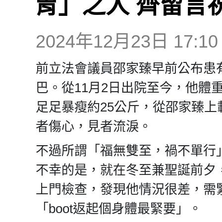
胃」之人 齊留言
2024年12月23日 17:10
前立法會議員邵家臻早前公布患
巴。從11月2日出院至今，他體
足足暴瘦約25公斤，從邵家臻
者傷心，見者流淚。
不過所謂「福無雙至，禍不單行
不幸的是，就在冬至兼聖誕前夕，他
上門檢查，發現他情況很差，需
「boot返起個身體最緊要」。