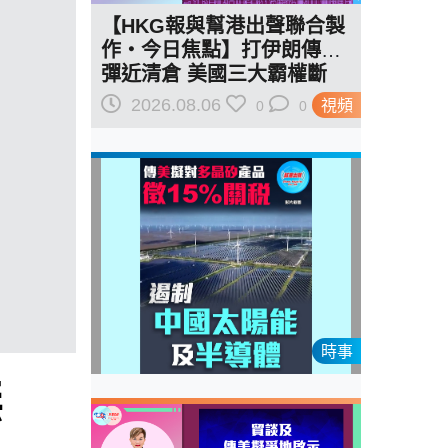
【HKG報與幫港出聲聯合製
作‧今日焦點】打伊朗傳導
彈近清倉 美國三大霸權斷
二？軍事崩 經濟損
2026.08.06
視頻
0
0
時事
無