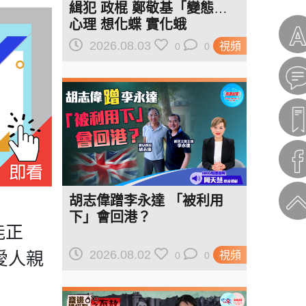
緝犯 政棍 鄭敬基「變態」
心理 想化蝶 實化蛾
2026.08.03
視頻
0
0
胡志偉蹭李永達 「被利用
下」會回港？
能正
2026.08.02
愛人親
視頻
0
0