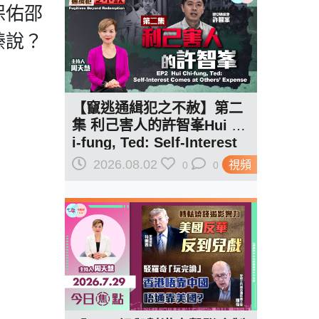
保佑邵
臻說？
【竄逃通緝犯之不赦】第二
集 利己害人的許智峯Hui Ch
i-fung, Ted: Self-Interest
Comes at Others' Expens
2026.08.02
視頻
0
0
e