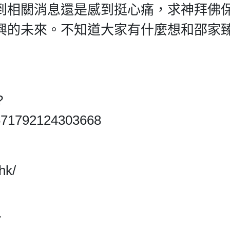
到相關消息還是感到挺心痛，求神拜佛
興的未來。不知道大家有什麼想和邵家
?
671792124303668
hk/
7