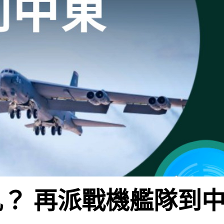
？ 再派戰機艦隊到