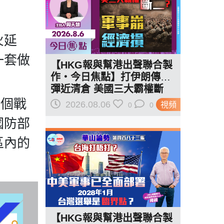
火延
一套做
【HKG報與幫港出聲聯合製
作‧今日焦點】打伊朗傳導
彈近清倉 美國三大霸權斷
二？軍事崩 經濟損
一個戰
2026.08.06
視頻
0
0
國防部
區內的
【HKG報與幫港出聲聯合製