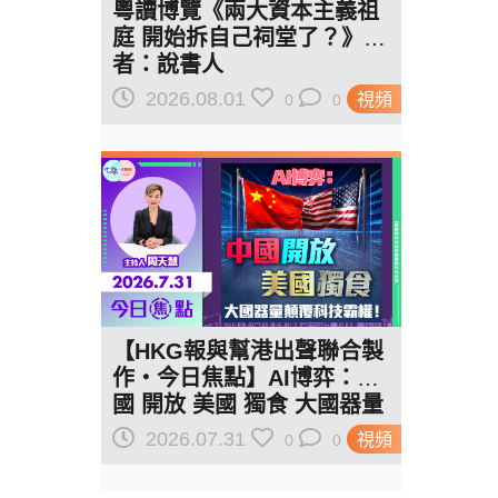
粵讀博覽《兩大資本主義祖
庭 開始拆自己祠堂了？》作
者：說書人
2026.08.01
視頻
0
0
【HKG報與幫港出聲聯合製
作‧今日焦點】AI博弈：中
國 開放 美國 獨食 大國器量
顛覆科技霸權！
2026.07.31
視頻
0
0