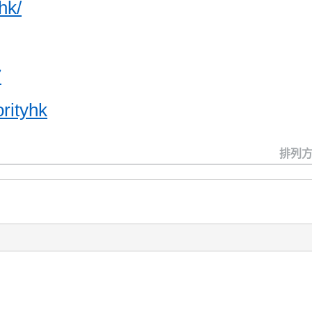
hk/
7
rityhk
排列方