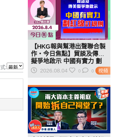
【HKG報與幫港出聲聯合製
作‧今日焦點】貿談及傳美
擬爭地啟示 中國有實力 劃
式:
紅線訂規則
2026.08.04
視頻
0
0