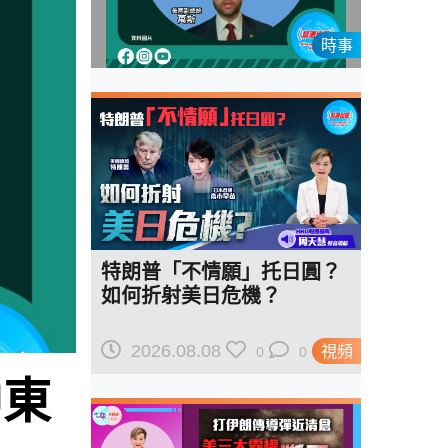
時事
特朗普「不情願」托日圓？
如何折射美日危機？
2026.08.08
視頻
0
0
中東