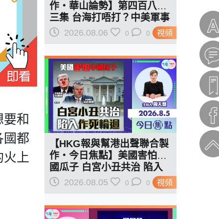
作‧華山論勢】第四百八十
三集 台海打唔打？中美軍事
已全面部署 2028年1月台灣
2026.08.06
視頻
0
0
選舉是臨界點？
想要和
各國都
【HKG報與幫港出聲聯合製
的火上
作‧今日焦點】美國害怕中
國瓜子 白宮小丑共治 陷入
作死輪迴
2026.08.05
視頻
0
0