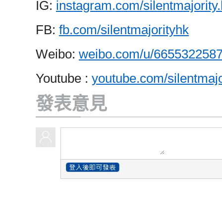
IG:
instagram.com/silentmajority.
FB:
fb.com/silentmajorityhk
Weibo:
weibo.com/u/665532258
Youtube :
youtube.com/silentmajo
發表意見