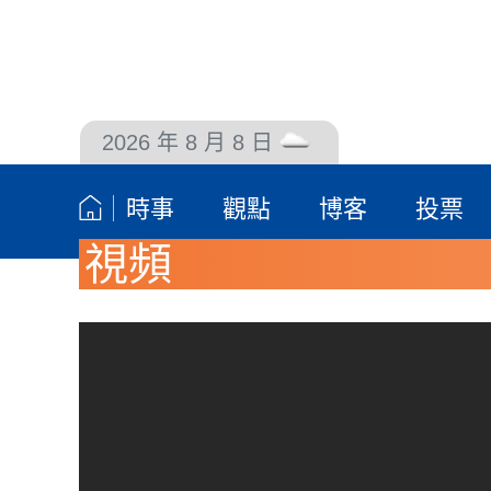
2026 年 8 月 8 日
聯絡我們
時事
觀點
博客
投票
視頻