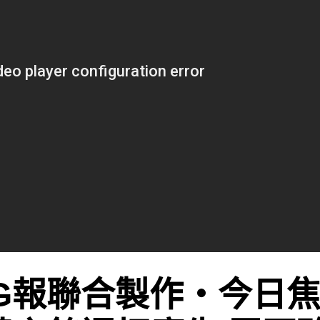
G報聯合製作‧今日