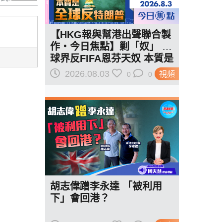
【HKG報與幫港出聲聯合製
作‧今日焦點】剿「奴」 足
球界反FIFA恩芬天奴 本質是
全球反特朗普
2026.08.03
視頻
0
0
胡志偉蹭李永達 「被利用
下」會回港？