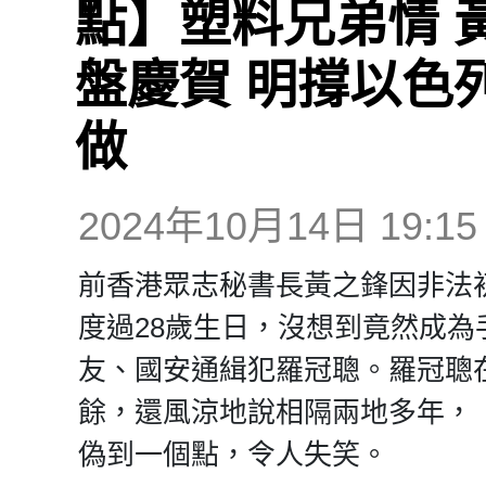
點】塑料兄弟情 
盤慶賀 明撐以色
做
2024年10月14日 19:15
前香港眾志秘書長黃之鋒因非法初
度過28歲生日，沒想到竟然成
友、國安通緝犯羅冠聰。羅冠聰
餘，還風涼地說相隔兩地多年，
偽到一個點，令人失笑。