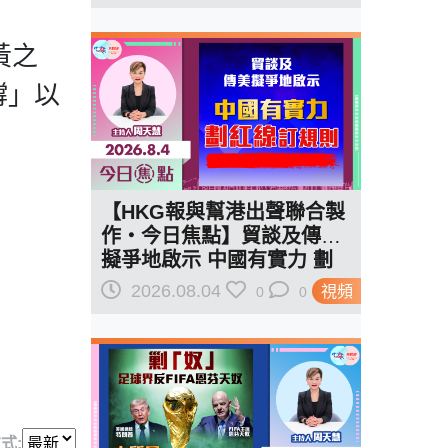
黃之
撐」以
【HKG報與幫港出聲聯合製
作‧今日焦點】貿談及傳美
擬爭地啟示 中國有實力 劃
紅線訂規則
2026.08.04
視頻
0
0
式: