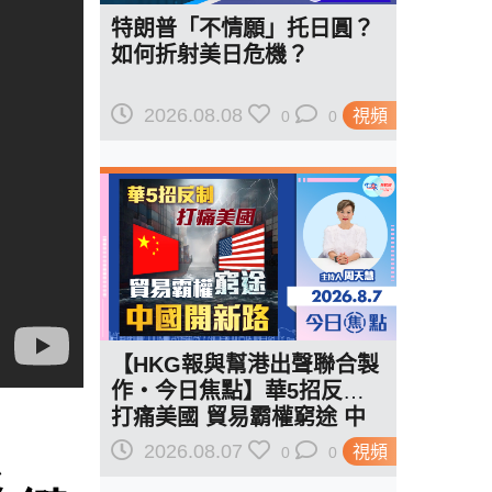
特朗普「不情願」托日圓？
如何折射美日危機？
2026.08.08
視頻
0
0
【HKG報與幫港出聲聯合製
作‧今日焦點】華5招反制
打痛美國 貿易霸權窮途 中
焦
國開新路
2026.08.07
視頻
0
0