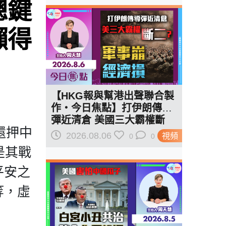
聰鍵
懶得
【HKG報與幫港出聲聯合製
作‧今日焦點】打伊朗傳導
彈近清倉 美國三大霸權斷
還押中
二？軍事崩 經濟損
2026.08.06
視頻
0
0
是其戰
平安之
等，虛