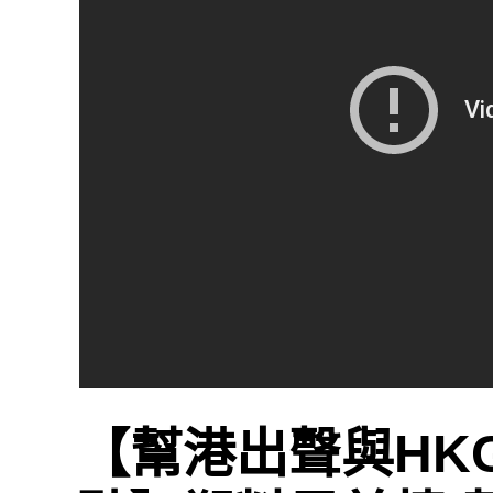
【幫港出聲與HK