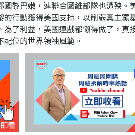
鄰國黎巴嫩，連聯合國維部隊也遭殃。
黎的行動獲得美國支持，以削弱真主黨
。為了利益，美國連戲都懶得做了，真
不配位的世界領袖風範。