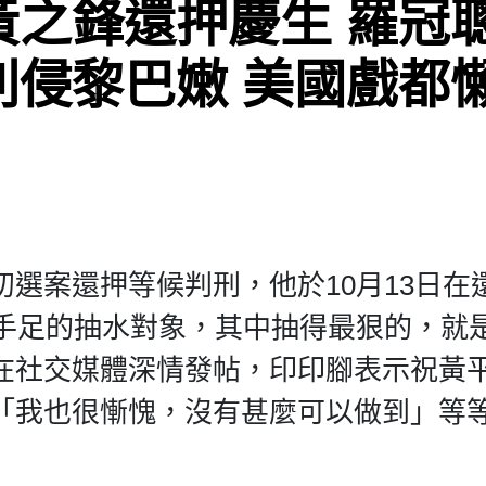
黃之鋒還押慶生 羅冠
列侵黎巴嫩 美國戲都
選案還押等候判刑，他於10月13日在
為手足的抽水對象，其中抽得最狠的，就
在社交媒體深情發帖，印印腳表示祝黃
「我也很慚愧，沒有甚麼可以做到」等