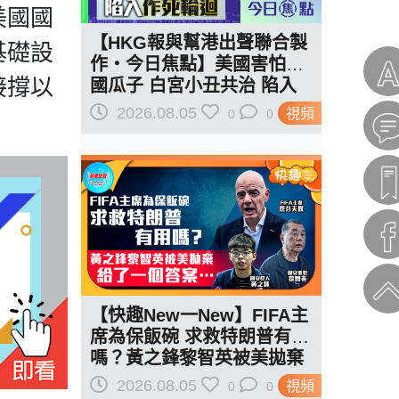
美國國
【HKG報與幫港出聲聯合製
基礎設
作‧今日焦點】美國害怕中
接撐以
國瓜子 白宮小丑共治 陷入
作死輪迴
2026.08.05
視頻
0
0
【快趣New一New】FIFA主
席為保飯碗 求救特朗普有用
嗎？黃之鋒黎智英被美拋棄
給了一個答案…
2026.08.05
視頻
0
0