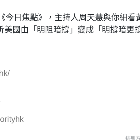
目《今日焦點》，主持人周天慧與你細看
析美國由「明阻暗撐」變成「明撐暗更
hk/
7
orityhk
排列方