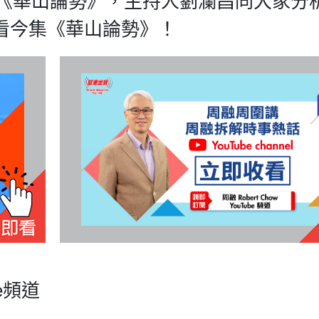
目《華山論勢》，主持人劉瀾昌同大家分
看今集《華山論勢》！
be頻道