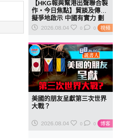
【HKG報與幫港出聲聯合製
作‧今日焦點】貿談及傳美
擬爭地啟示 中國有實力 劃
紅線訂規則
2026.08.04
視頻
0
0
美國的朋友呈獻第三次世界
大戰？
2026.08.04
博客
0
0