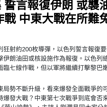
 誓言報復伊朗 或襲
作戰 中東大戰在所難
狂射約200枚導彈，以色列誓言報復
擊伊朗油田或核設施作為報復。以色列
面臨七線作戰，但以軍將繼續打擊黎巴
東局勢不斷升級，看來爆發全面戰爭的
時爆發大戰？中東第七次戰爭到底會否