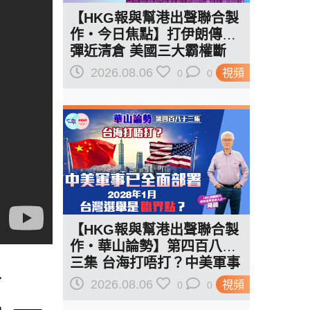
【HKG報與幫港出聲聯合製
作‧今日焦點】打伊朗傳導
彈近清倉 美國三大霸權斷
二？軍事崩 經濟損
2026.08.06
視頻
0
0
【HKG報與幫港出聲聯合製
作‧華山論勢】第四百八十
三集 台海打唔打？中美軍事
論
已全面部署 2028年1月台灣
2026.08.06
視頻
0
0
選舉是臨界點？