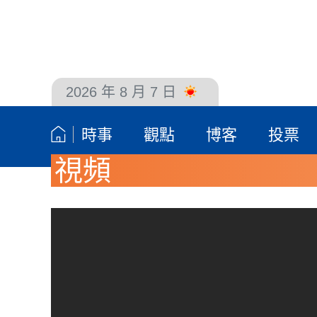
2026 年 8 月 7 日
聯絡我們
時事
觀點
博客
投票
視頻