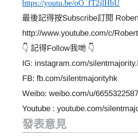
https://youtu.be/oO_fT2jlHbU
最後記得按Subscribe訂閱 Rob
http://www.youtube.com/c/Rob
👇 記得Follow我哋 👇
IG: instagram.com/silentmajority.
FB: fb.com/silentmajorityhk
Weibo: weibo.com/u/665532258
Youtube : youtube.com/silentmajo
發表意見