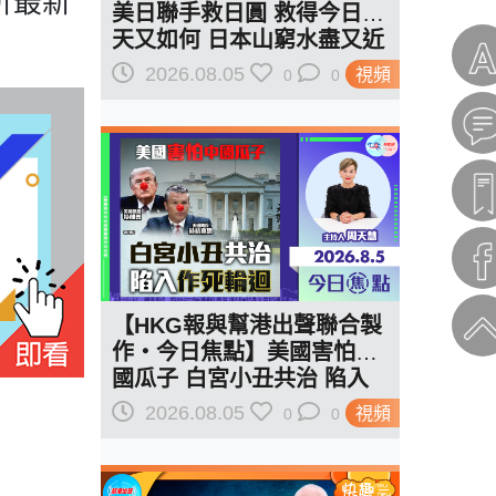
析最新
美日聯手救日圓 救得今日明
天又如何 日本山窮水盡又近
一步？
2026.08.05
視頻
0
0
【HKG報與幫港出聲聯合製
作‧今日焦點】美國害怕中
國瓜子 白宮小丑共治 陷入
作死輪迴
2026.08.05
視頻
0
0