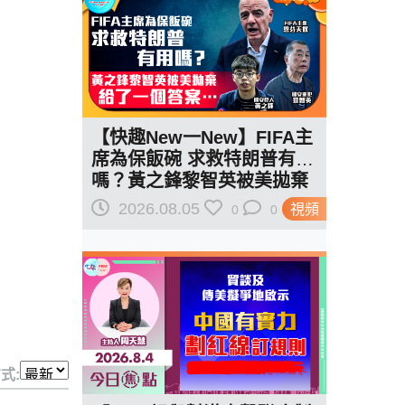
【快趣New一New】FIFA主
席為保飯碗 求救特朗普有用
嗎？黃之鋒黎智英被美拋棄
給了一個答案…
2026.08.05
視頻
0
0
式: