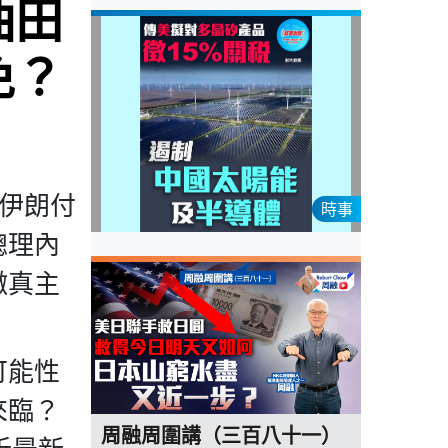
油田
免？
要伊朗付
時事
總理內
嫩真主
可能性
來臨？
周融周圍講（三百八十一）