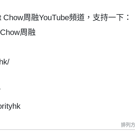
ert Chow周融YouTube頻道，支持一下：
ertChow周融
hk/
7
rityhk
排列方