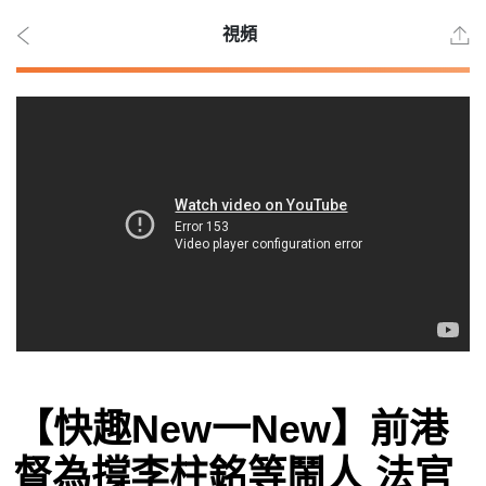
視頻
2026
年 8
月
10
日
時事
【快趣New一New】前港
觀點
督為撐李柱銘等鬧人 法官