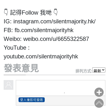
👇 記得Follow 我哋 👇
IG: instagram.com/silentmajority.hk/
FB: fb.com/silentmajorityhk
私
Weibo: weibo.com/u/6655322587
隱
政
YouTube :
策
youtube.com/silentmajorityhk
及
免
發表意見
責
排列方式:
聲
明
©
2018
Silent
Majority