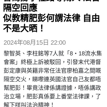
隔空回應
博客
似教精肥彭何謂法律 自由
不是大晒！
投票
2024年08月15日 22:00
視頻
黎智英、李柱銘等7人就「8‧18流水集
昔日
會案」終極上訴被駁回，引發末代港督
彭定康與英籍非常任法官廖柏嘉之間嘅
系列
隔空交火，睇嚟連英國法官自己友都唔
幫肥彭！畢竟法律係講證據，唔係講政
活動
治立場，肥彭真係要上番堂法律課，了
解下咩叫法治精神！