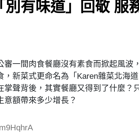
「別有味道」回敬 服
公審一間肉食餐廳沒有素食而掀起風波
，新菜式更命名為「Karen雜菜北海
在掌聲背後，其實餐廳又得到了什麼？
生意額帶來多少增長？
Uvm9HqhrA