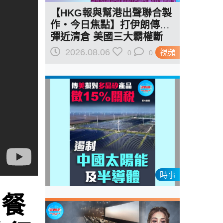
【HKG報與幫港出聲聯合製
作‧今日焦點】打伊朗傳導
彈近清倉 美國三大霸權斷
二？軍事崩 經濟損
2026.08.06
視頻
0
0
時事
 餐