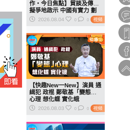
作‧今日焦點】貿談及傳美
擬爭地啟示 中國有實力 劃
紅線訂規則
2026.08.04
視頻
0
0
【快趣New一New】演員 通
緝犯 政棍 鄭敬基「變態」
心理 想化蝶 實化蛾
2026.08.03
視頻
0
0