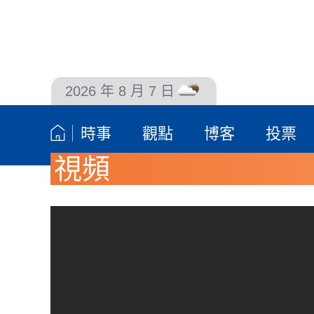
2026 年 8 月 7 日
聯絡我們
時事
觀點
博客
投票
視頻