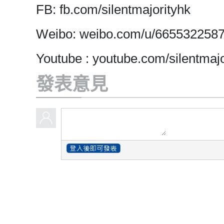
FB: fb.com/silentmajorityhk
Weibo: weibo.com/u/665532258
Youtube : youtube.com/silentmajo
發表意見