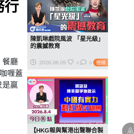
務行
陳凱琳戲院風波 「星光級」
的震撼教育
，餐廳
2026.08.05
視頻
0
0
道咖喱蓋
只是贏
【HKG報與幫港出聲聯合製