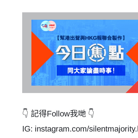
👇 記得Follow我哋 👇
IG: instagram.com/silentmajority.