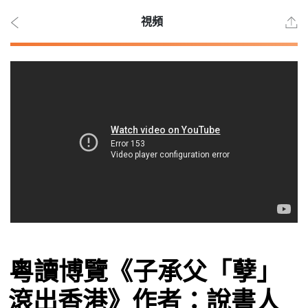
視頻
2026
年 8
月 8
日
時事
粵讀博覽《子承父「孽」
觀點
滾出香港》作者：說書人