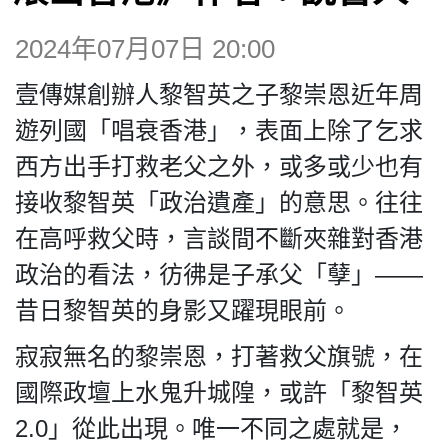
博客
2024年07月07日 20:00
投票
壹傳媒創辦人黎智英之子黎崇恩近年周
遊列國「唱衰香港」，表面上除了乞求
視頻
西方出手打救老父之外，或多或少也有
接收黎智英「政治遺產」的意思。往往
昔日
在高呼救父時，言談間不斷夾雜對香港
政治的看法，彷彿是子承父「孽」——
系列
昔日黎智英的身影又躍現眼前。
活動
寂寂無名的黎崇恩，打著救父旗號，在
國際政壇上水鬼升城隍，或許「黎智英
關於我們
2.0」從此出現。唯一不同之處就是，