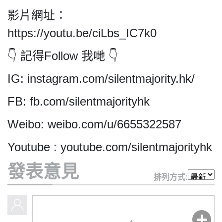
影片網址：
https://youtu.be/ciLbs_IC7k0
私
👇 記得Follow 我哋 👇
隱
政
IG: instagram.com/silentmajority.hk/
策
FB: fb.com/silentmajorityhk
及
免
Weibo: weibo.com/u/6655322587
責
聲
Youtube : youtube.com/silentmajorityhk
明
©
發表意見
2018
排列方式:
Silent
Majority
For