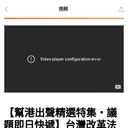
視頻
2026
年 8
月
10
日
時事
【幫港出聲精選特集‧議
觀點
題即日快遞】台灣改革法