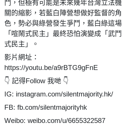
鬥，但極有可能是未來幾年台灣立法機
關的縮影，若藍白陣營想做好監督的角
色，勢必與綠營發生爭鬥，藍白綠這場
「喧鬧式民主」最終恐怕演變成「武鬥
私
式民主」。
隱
政
影片網址：
策
https://youtu.be/a9rBTG9gFnE
及
免
👇 記得Follow 我哋 👇
責
聲
IG: instagram.com/silentmajority.hk/
明
©
FB: fb.com/silentmajorityhk
2018
Silent
Weibo: weibo.com/u/6655322587
Majority