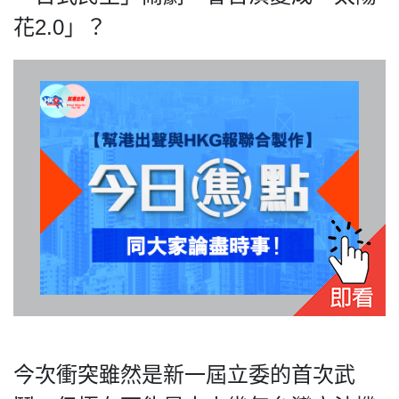
關於我們
花2.0」？
我們的立場
登記支持
今次衝突雖然是新一屆立委的首次武
聯絡我們