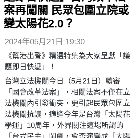
案再闖關 民眾包圍立院或
博客
變太陽花2.0？
投票
2024年05月21日 19:30
《幫港出聲》精選特集為大家呈獻「議
視頻
題即日快遞」！
昔日
台灣立法機關今日（5月21日）續審
「國會改革法案」，相關法案不僅在立
系列
法機關內引發衝突，更引起民眾包圍立
法機關抗議，適逢今年是台灣「太陽花
活動
學運」10周年，外界關注這場所謂的
「台式民主」鬧劇，會否演變成「太陽