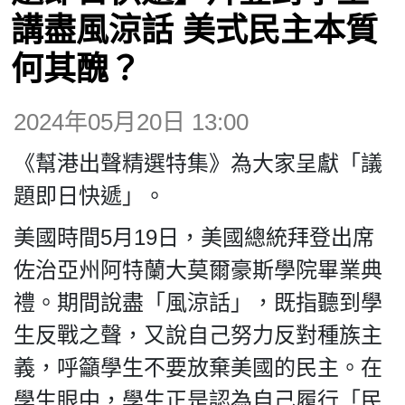
講盡風涼話 美式民主本質
博客
何其醜？
投票
2024年05月20日 13:00
《幫港出聲精選特集》為大家呈獻「議
視頻
題即日快遞」。
昔日
美國時間5月19日，美國總統拜登出席
佐治亞州阿特蘭大莫爾豪斯學院畢業典
系列
禮。期間說盡「風涼話」，既指聽到學
生反戰之聲，又說自己努力反對種族主
活動
義，呼籲學生不要放棄美國的民主。在
學生眼中，學生正是認為自己履行「民