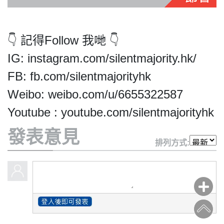
👇 記得Follow 我哋 👇
IG: instagram.com/silentmajority.hk/
私
FB: fb.com/silentmajorityhk
隱
Weibo: weibo.com/u/6655322587
政
策
Youtube : youtube.com/silentmajorityhk
及
免
發表意見
排列方式:
責
聲
明
©
2018
Silent
Majority