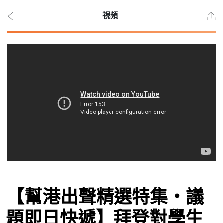
視頻
2026
年 8
月
10
日
時事
【幫港出聲精選特集‧議
觀點
題即日快遞】拜登對學生