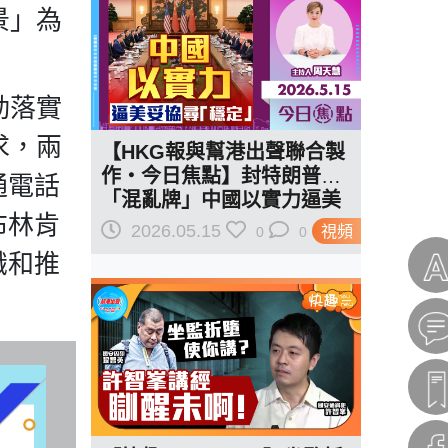
景」為
動落實
求，兩
【HKG報與幫港出聲聯合製
作‧今日焦點】封特朗普
通電話
「混亂牌」中國以實力逼美
布林肯
妥協尋「穩定」
2026.05.15
視頻
0
0
識和推