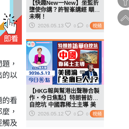
【快趣New一New】坐監折
墮使你講？許智峯講經 瞓醒
未啊！
2026.05.13
視頻
0
0
問題，
出的以
【HKG報與幫港出聲聯合製
作‧今日焦點】特朗普訪華
題的看
自挖坑 中國靠稀土主導 美
那麼，
國淪「全癱巨人」？
2026.05.12
視頻
0
0
經觸及