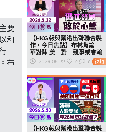
主要
【HKG報與幫港出聲聯合製
以和
作‧今日焦點】布林肯論與
行
華對陣 美一對一競爭或會輸
遜在發展 敗於心態
。布
2026.05.22
視頻
0
0
【HKG報與幫港出聲聯合製