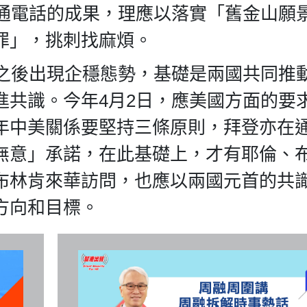
首通電話的成果，理應以落實「舊金山願
罪」，挑刺找麻煩。
晤之後出現企穩態勢，基礎是兩國共同推
進共識。今年4月2日，應美國方面的要
年中美關係要堅持三條原則，拜登亦在
無意」承諾，在此基礎上，才有耶倫、
布林肯來華訪問，也應以兩國元首的共
方向和目標。