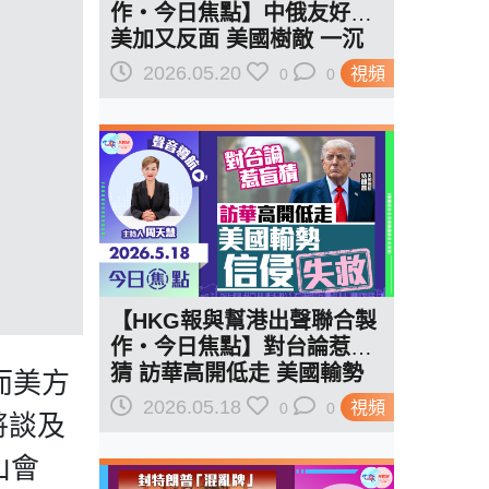
作‧今日焦點】中俄友好時
美加又反面 美國樹敵 一沉
百踩 議員大派獎金 有諗過
2026.05.20
視頻
0
0
市民觀感？
【HKG報與幫港出聲聯合製
作‧今日焦點】對台論惹盲
猜 訪華高開低走 美國輸勢
而美方
信侵失救
2026.05.18
視頻
0
0
將談及
山會