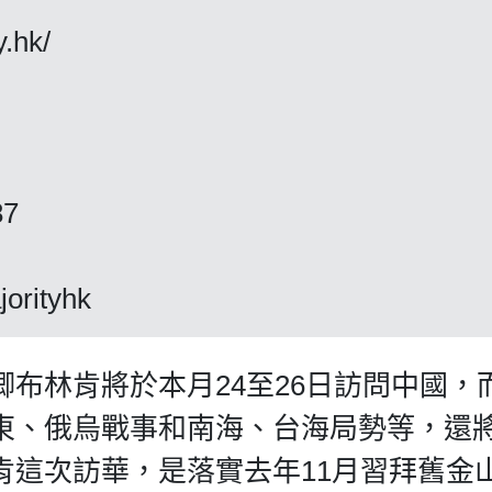
y.hk/
87
jorityhk
布林肯將於本月24至26日訪問中國，
東、俄烏戰事和南海、台海局勢等，還
肯這次訪華，是落實去年11月習拜舊金