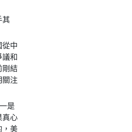
手其
國從中
爭議和
前剛結
明關注
，一是
果真心
的，美