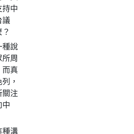
支持中
台議
麼？
一種說
眾所周
，而真
色列，
所關注
向中
這種溝