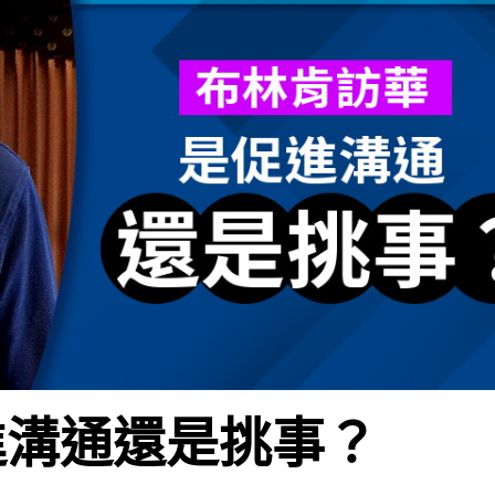
進溝通還是挑事？