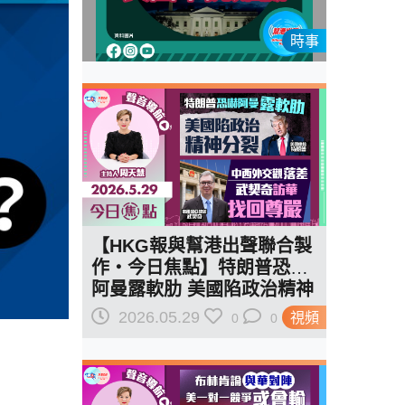
時事
【HKG報與幫港出聲聯合製
作‧今日焦點】特朗普恐嚇
阿曼露軟肋 美國陷政治精神
分裂 中西外交觀落差 武契
2026.05.29
視頻
0
0
奇訪華 找回尊嚴