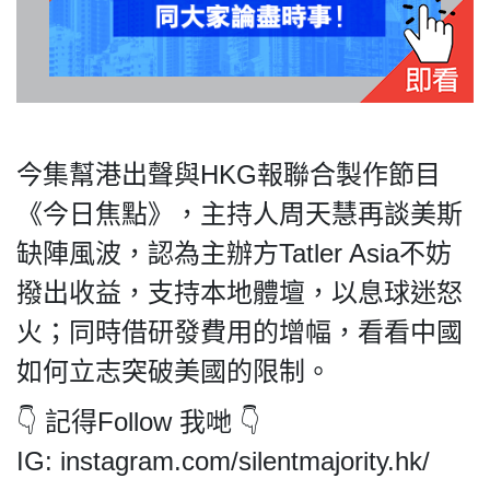
私
隱
政
今集幫港出聲與HKG報聯合製作節目
策
《今日焦點》，主持人周天慧再談美斯
及
缺陣風波，認為主辦方Tatler Asia不妨
免
責
撥出收益，支持本地體壇，以息球迷怒
聲
火；同時借研發費用的增幅，看看中國
明
©
如何立志突破美國的限制。
2018
Silent
👇 記得Follow 我哋 👇
Majority
IG: instagram.com/silentmajority.hk/
For