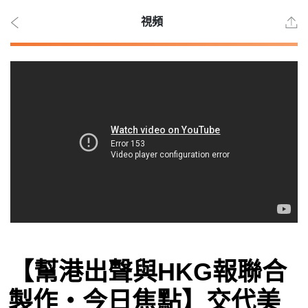
視頻
2026
年 8
月 6
日
時事
【幫港出聲與HKG報聯合
觀點
製作‧今日焦點】交代美