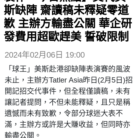
博客
斯缺陣 齋讀稿未釋疑零道
歉 主辦方輸盡公關 華企研
投票
發費用超歐趕美 誓破限制
視頻
2024年02月06日 19:00
昔日
「球王」美斯赴港卻缺陣表演賽的風波
未止，主辦方Tatler Asia昨日(2月5日)招
系列
開記招交代事件，但全程僅讀稿，未有
讓記者提問，不但未能釋疑，且只是稱
活動
遺憾而未有致歉，令部分球迷大表不
滿，主辦方或許是大賺收益，但同時亦
關於我們
輸盡公關。