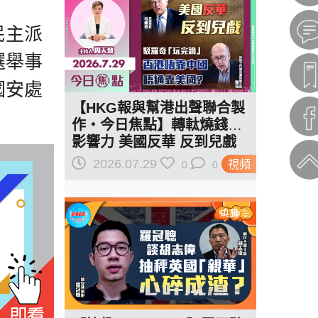
民主派
選舉事
國安處
【HKG報與幫港出聲聯合製
作‧今日焦點】轉軚燒錢遏
影響力 美國反華 反到兒戲
駁羅奇「玩完論」 香港唔靠
2026.07.29
視頻
0
0
中國 唔通靠美國？