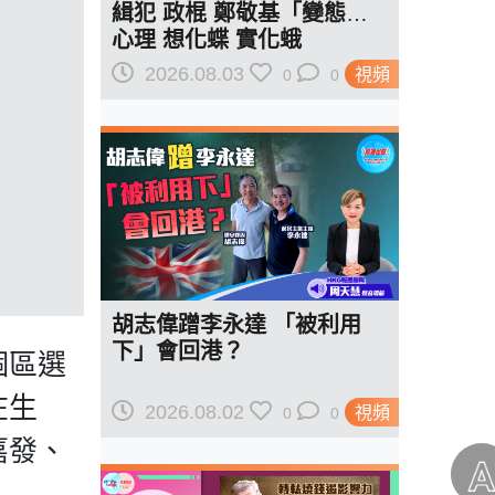
緝犯 政棍 鄭敬基「變態」
心理 想化蝶 實化蛾
2026.08.03
視頻
0
0
胡志偉蹭李永達 「被利用
下」會回港？
個區選
在生
2026.08.02
視頻
0
0
嘉發、