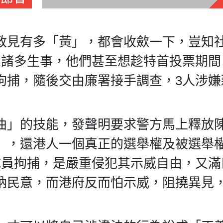
政見有多「黃」，都會收歛一下，豈知
間諸多生事，他們甚至想趁特首投票期間
拘捕，隨後交由廉署接手調查，3人涉嫌
曲」的技能，發聲明要求警方馬上釋放
」，還港人一個真正的選舉權及被選舉
成員拘捕，是嚴重侵犯其示威自由，又滿
納民意，而港府反而怕示威，阻撓異見