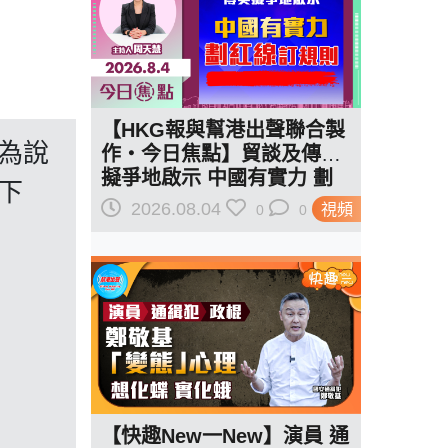
【HKG報與幫港出聲聯合製
為說
作‧今日焦點】貿談及傳美
擬爭地啟示 中國有實力 劃
下
紅線訂規則
2026.08.04
視頻
0
0
【快趣New一New】演員 通