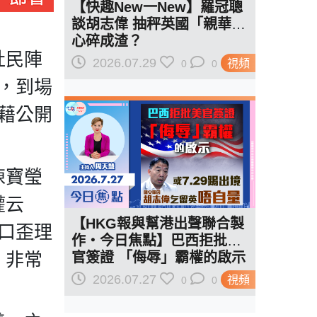
【快趣New一New】羅冠聰
談胡志偉 抽秤英國「親華」
心碎成渣？
社民陣
2026.07.29
視頻
0
0
，到場
藉公開
陳寶瑩
權云
【HKG報與幫港出聲聯合製
口歪理
作‧今日焦點】巴西拒批美
，非常
官簽證 「侮辱」霸權的啟示
或7.29踢出境 胡志偉乞留英
2026.07.27
視頻
0
0
唔自量