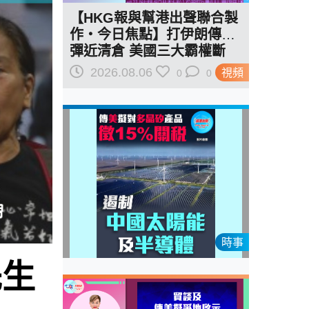
【HKG報與幫港出聲聯合製
作‧今日焦點】打伊朗傳導
彈近清倉 美國三大霸權斷
二？軍事崩 經濟損
2026.08.06
視頻
0
0
時事
先生