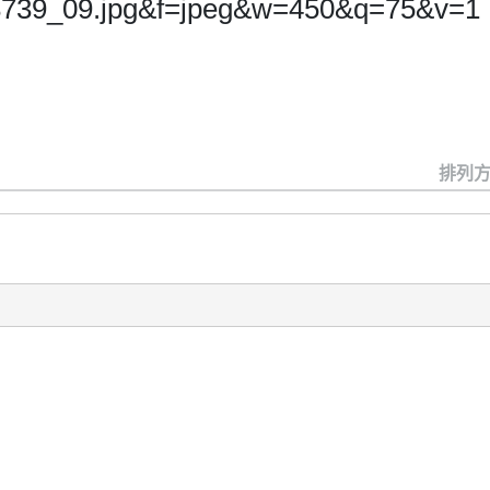
8739_09.jpg&f=jpeg&w=450&q=75&v=1
排列方