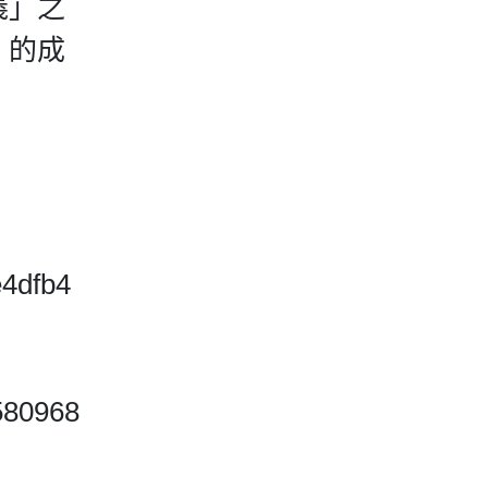
義」之
」的成
e4dfb4
580968