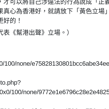
，才可以將自己涉違法的行為說成「正
果真心為香港好，就請放下「黃色立場
更好的！
代表《幫港出聲》立場。）
/0x0/100/none/e75828130801bcc6abe34e
oto.php?
p0/0x0/100/none/9772e1e6796c28e2e482