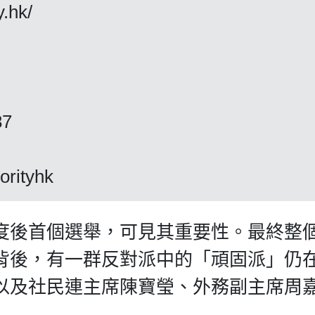
y.hk/
87
orityhk
度後首個選舉，可見其重要性。最終整
背後，有一群反對派中的「頑固派」仍
以及社民連主席陳寶瑩、外務副主席周