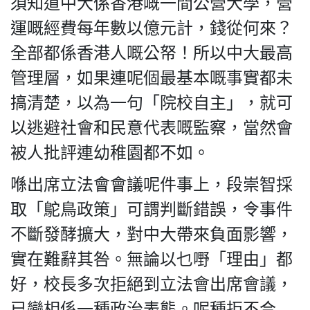
須知道中大係香港嘅一間公營大學，營
運嘅經費每年數以億元計，錢從何來？
全部都係香港人嘅公帑！所以中大最高
管理層，如果連呢個最基本嘅事實都未
搞清楚，以為一句「院校自主」，就可
以逃避社會和民意代表嘅監察，當然會
被人批評連幼稚園都不如。
喺出席立法會會議呢件事上，段崇智採
取「鴕鳥政策」可謂判斷錯誤，令事件
不斷發酵擴大，對中大帶來負面影響，
實在難辭其咎。無論以乜嘢「理由」都
好，校長多次拒絕到立法會出席會議，
已變相係一種政治表態。呢種拒不合