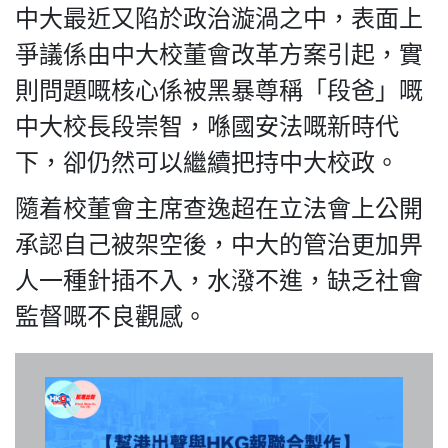
中大最近又陷於政治漩渦之中，表面上
爭議係由中大校董會改革方案引起，實
則問題嘅核心係被黑暴尊稱「段爸」嘅
中大校長段崇智，喺國安法嘅新時代
私
下，卻仍然可以繼續把持中大校政。
隱
政
隨着校董會主席查逸超在立法會上公開
策
及
承認自己被架空後，中大的管治更加畀
免
人一種針插不入，水潑不進，缺乏社會
責
監督嘅不良觀感。
聲
明
©
2018
Silent
Majority