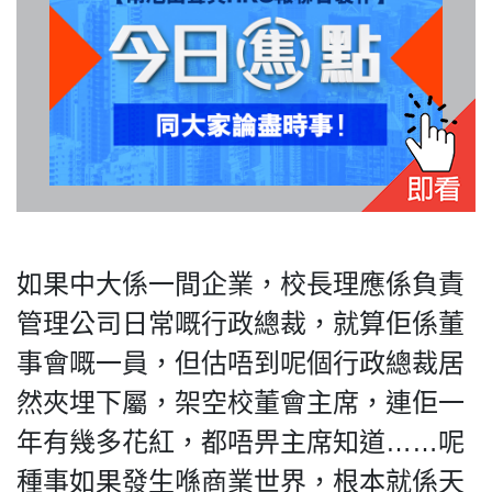
For
HK.
All
rights
reserved.
如果中大係一間企業，校長理應係負責
管理公司日常嘅行政總裁，就算佢係董
事會嘅一員，但估唔到呢個行政總裁居
然夾埋下屬，架空校董會主席，連佢一
年有幾多花紅，都唔畀主席知道……呢
種事如果發生喺商業世界，根本就係天