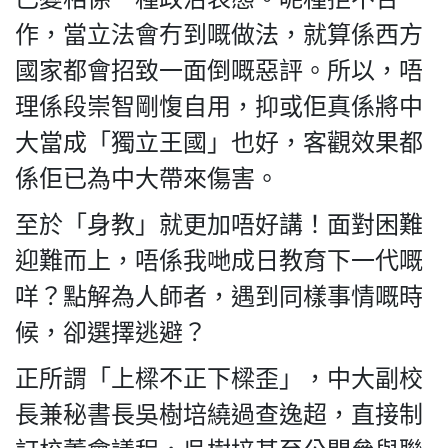
作，當立法會冇到嘅做法，就算係西方
國家都會招致一面倒嘅惡評。所以，唔
理係段崇智剛愎自用，抑或佢真係將中
大當成「獨立王國」也好，客觀效果都
係佢已為中大帶來傷害。
至於「身教」就更加唔好講！面對困難
迎難而上，唔係我哋成日教育下一代嘅
咩？點解為人師者，遇到同樣事情嘅時
候，卻選擇逃避？
正所謂「上樑不正下樑歪」，中大副校
長兼秘書長吳樹培繞過查逸超，直接制