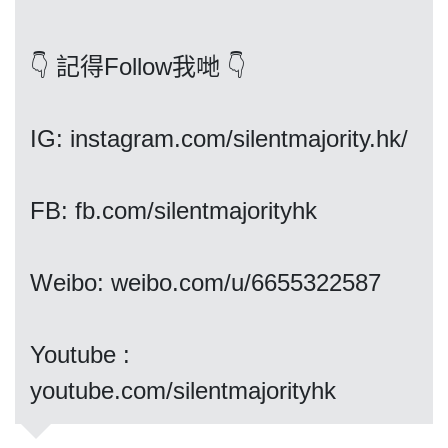
關於我們
👇 記得Follow我哋 👇
IG: instagram.com/silentmajority.hk/
我們的立場
FB: fb.com/silentmajorityhk
Weibo: weibo.com/u/6655322587
登記支持
Youtube :
youtube.com/silentmajorityhk
聯絡我們