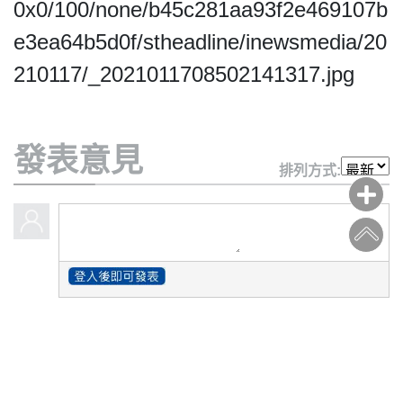
0x0/100/none/b45c281aa93f2e469107b
e3ea64b5d0f/stheadline/inewsmedia/20
210117/_2021011708502141317.jpg
發表意見
排列方式: