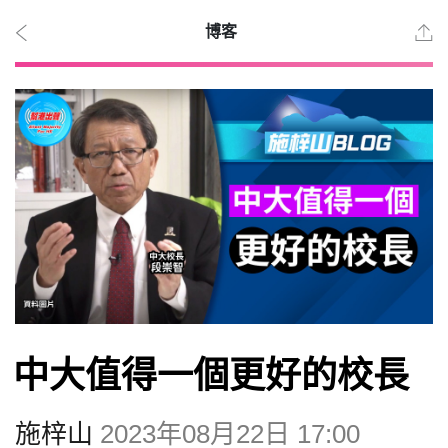
博客
2026
年 8
月
10
日
時事
中大值得一個更好的校長
觀點
施梓山
2023年08月22日 17:00