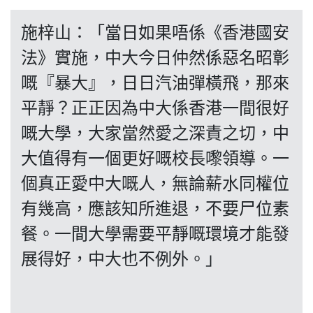
博客
施梓山：「當日如果唔係《香港國安
法》實施，中大今日仲然係惡名昭彰
投票
嘅『暴大』，日日汽油彈橫飛，那來
平靜？正正因為中大係香港一間很好
視頻
嘅大學，大家當然愛之深責之切，中
大值得有一個更好嘅校長嚟領導。一
昔日
個真正愛中大嘅人，無論薪水同權位
有幾高，應該知所進退，不要尸位素
系列
餐。一間大學需要平靜嘅環境才能發
展得好，中大也不例外。」
活動