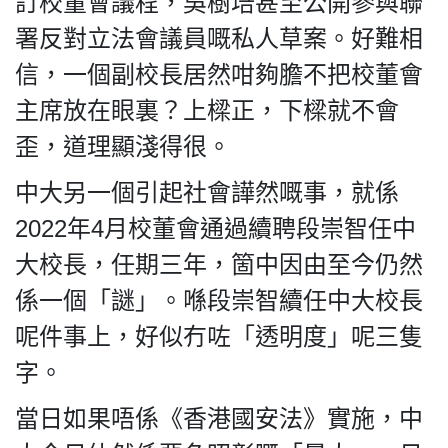
訂校董會議程，吳樹培甚至公開參與聯
署反對立法會議員嘅私人草案。好難相
信，一個副校長居然咁夠膽不把校董會
主席放在眼裏？上樑正，下樑就不會
歪，道理顯淺得很。
中大另一個引起社會譁然嘅事，就係
2022年4月校董會通過續聘段崇智任中
大校長，任期三年，箇中因由至今仍然
係一個「謎」。喺段崇智續任中大校長
呢件事上，好似冇咗「透明度」呢三隻
字。
當日如果唔係《香港國安法》實施，中