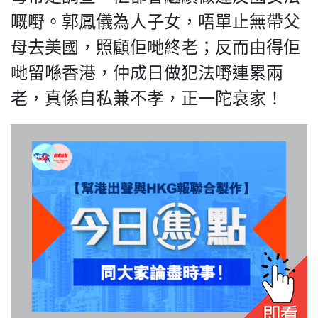
嘅嘢。郭鳳儀為人子女，唔單止無帶父
母去美國，照顧佢哋終老；反而由得佢
哋留喺香港，仲成日做犯法嘢連累兩
我們的立場
老，真係自私兼不孝，正一陀衰家！
登記支持
聯絡我們