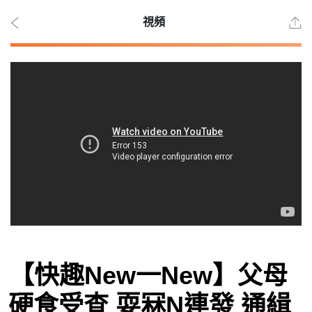
視頻
2026
年 8
月 7
日
時事
【快趣New一New】父母
觀點
硬食受查 耍冧N連發 通緝