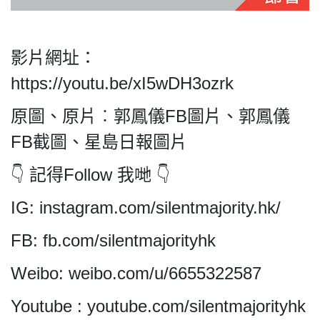
影片網址：
私
https://youtu.be/xI5wDH3ozrk
隱
政
原圖、原片︰郭鳳儀FB圖片、郭鳳儀
策
FB截圖、星島日報圖片
及
免
👇 記得Follow 我哋 👇
責
聲
IG: instagram.com/silentmajority.hk/
明
©
FB: fb.com/silentmajorityhk
2018
Silent
Weibo: weibo.com/u/6655322587
Majority
Youtube : youtube.com/silentmajorityhk
For