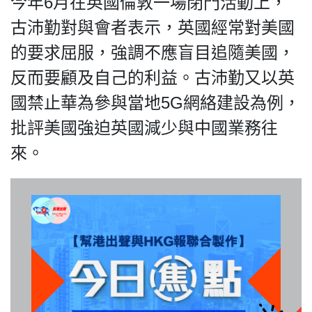
今年6月在英國倫敦一場閉門活動上，
古沛勤對與會者表示，英國經常對美國
的要求屈服，強調不應盲目追隨美國，
我們的立場
反而要顧及自己的利益。古沛勤又以英
國禁止華為參與當地5G網絡建設為例，
批評美國強迫英國減少與中國業務往
來。
登記支持
聯絡我們