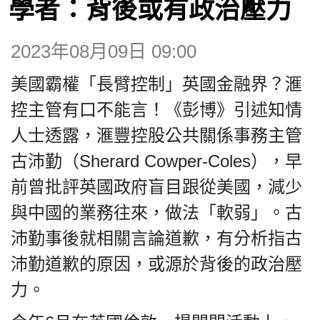
學者：背後或有政治壓力
博客
2023年08月09日 09:00
投票
美國霸權「長臂控制」英國金融界？滙
視頻
控主管有口不能言！《彭博》引述知情
人士透露，滙豐控股公共關係事務主管
昔日
古沛勤（Sherard Cowper-Coles），早
前曾批評英國政府盲目跟從美國，減少
系列
與中國的業務往來，做法「軟弱」。古
沛勤事後就相關言論道歉，有分析指古
活動
沛勤道歉的原因，或源於背後的政治壓
力。
關於我們