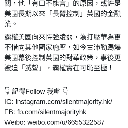
HK.
關，他「有口不能言」的原因，或許是
All
美國長期以來「長臂控制」英國的金融
rights
reserved.
業。
霸權美國向來恃強凌弱，為打壓華為更
不惜向其他國家施壓，如今古沛勤踢爆
美國幕後控制英國的對華政策，事後更
被迫「滅聲」，霸權實在可恥至極！
👇 記得Follow 我哋 👇
IG: instagram.com/silentmajority.hk/
FB: fb.com/silentmajorityhk
Weibo: weibo.com/u/6655322587