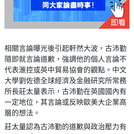
私
隱
政
相關言論曝光後引起軒然大波，古沛勤
策
隨即就言論道歉，強調他的個人言論不
及
免
代表滙控或英中貿易協會的觀點。中文
責
大學劉佐德全球經濟及金融研究所常務
聲
所長莊太量表示，古沛勤在英國國內有
明
©
一定地位，其言論或反映歐美大企業高
2018
層的想法。
Silent
Majority
莊太量認為古沛勤的道歉與政治壓力有
For