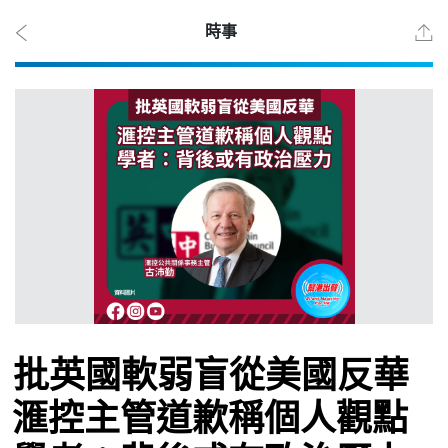
時事
2026
年 8
月 7
日
時事
批英國軟弱盲從美國反華
觀點
滙控主管道歉稱個人觀點