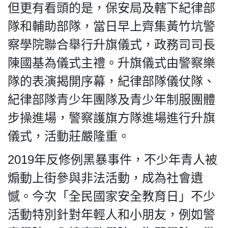
但更有看頭的是，保安局及轄下紀律部
隊和輔助部隊，當日早上齊集黃竹坑警
察學院聯合舉行升旗儀式，政務司司長
陳國基為儀式主禮。升旗儀式由警察樂
隊的表演揭開序幕，紀律部隊儀仗隊、
紀律部隊青少年團隊及青少年制服團體
步操進場，警察護旗方隊進場進行升旗
儀式，活動莊嚴隆重。
2019年反修例黑暴事件，不少年青人被
煽動上街參與非法活動，成為社會遺
憾。今次「全民國家安全教育日」不少
活動特別針對年輕人和小朋友，例如警