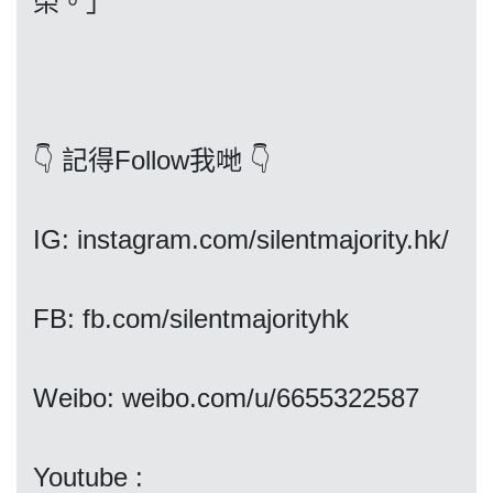
榮。」
我們的立場
👇 記得Follow我哋 👇
IG: instagram.com/silentmajority.hk/
登記支持
FB: fb.com/silentmajorityhk
Weibo: weibo.com/u/6655322587
聯絡我們
Youtube :