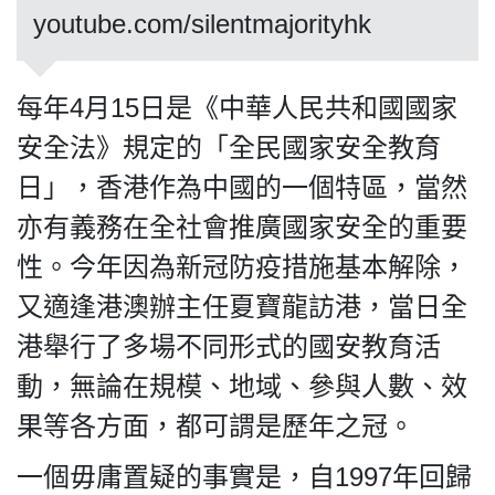
youtube.com/silentmajorityhk
每年4月15日是《中華人民共和國國家
私
隱
安全法》規定的「全民國家安全教育
政
日」，香港作為中國的一個特區，當然
策
亦有義務在全社會推廣國家安全的重要
及
免
性。今年因為新冠防疫措施基本解除，
責
又適逢港澳辦主任夏寶龍訪港，當日全
聲
明
港舉行了多場不同形式的國安教育活
©
動，無論在規模、地域、參與人數、效
2018
Silent
果等各方面，都可謂是歷年之冠。
Majority
For
一個毋庸置疑的事實是，自1997年回歸