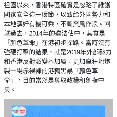
HK.
祖國以來，香港特區確實是忽略了維護
All
rights
國家安全這一環節，以致給外國勢力和
reserved.
本地漢奸有機可乘，不斷興風作浪。回
望過去，2014年的違法佔中，其實是
「顏色革命」在港初步探路。當時沒有
強硬打擊的結果，就是2019年外部勢力
和香港反對派變本加厲，更加瘋狂地炮
製一場赤裸裸的港獨黑暴「顏色革
命」，目的當然是奪取政權和劍指中
央。