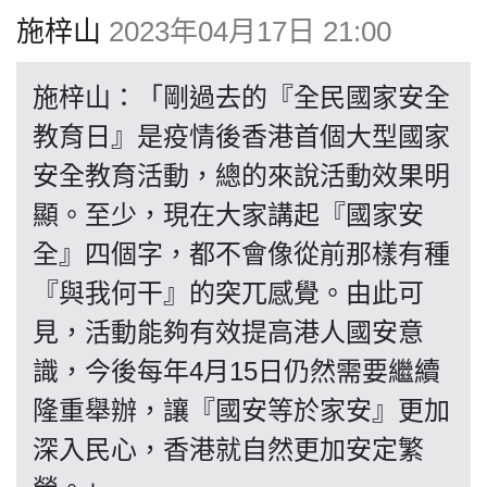
博客
施梓山
2023年04月17日 21:00
投票
施梓山：「剛過去的『全民國家安全
教育日』是疫情後香港首個大型國家
視頻
安全教育活動，總的來說活動效果明
顯。至少，現在大家講起『國家安
昔日
全』四個字，都不會像從前那樣有種
『與我何干』的突兀感覺。由此可
系列
見，活動能夠有效提高港人國安意
識，今後每年4月15日仍然需要繼續
活動
隆重舉辦，讓『國安等於家安』更加
深入民心，香港就自然更加安定繁
關於我們