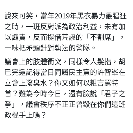
說來可笑，當年2019年黑衣暴力最猖狂
之時，一班反對派為政治利益，未有加
私
以譴責，反而提借荒謬的「不割席」，
隱
政
一味把矛頭針對執法的警隊。
策
議會上的肢體衝突，同樣令人髮指，胡
及
免
已完還記得當日同屬民主黨的許智峯在
責
立會上潑臭水？你又如何以粗言罵特
聲
明
首？難為今時今日，還有臉說「君子之
©
爭」，議會秩序不正正曾毀在你們這班
2018
Silent
政棍手上嗎？
Majority
For