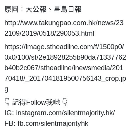
HK.
All
原圖︰大公報、星島日報
rights
http://www.takungpao.com.hk/news/23
reserved.
2109/2019/0518/290053.html
https://image.stheadline.com/f/1500p0/
0x0/100/st/2e18928255b90da71337762
b40b2c067/stheadline/inewsmedia/201
70418/_2017041819500756143_crop.jp
g
👇 記得Follow我哋 👇
IG: instagram.com/silentmajority.hk/
FB: fb.com/silentmajorityhk