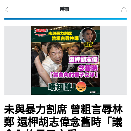
時事
2026
年 8
月 9
日
時事
未與暴力割席 曾粗言辱林
觀點
鄭 還柙胡志偉念舊時「議