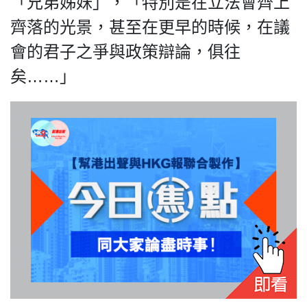
「兄弟姊妹」，「特別是在立法會齊上
齊落的光景，甚至在更早的時候，在議
會的君子之爭與政策辯論，俱往
我們的立場
矣……」
登記支持
聯絡我們