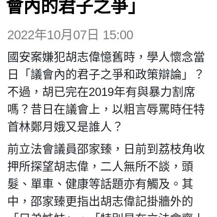
會內的君子之爭」
博客
2022年10月07日 15:00
投票
國安案嫌犯胡志偉憶舊時，學人懷念當
視頻
日「議會內的君子之爭和政策辯論」？
不過，胡已完在2019年有與暴力割席
昔日
嗎？昔日在議會上，以粗言辱罵時任特
首林鄭月娥又是誰人？
系列
前立法會議員邵家臻，日前到荔枝角收
押所探望胡志偉，二人無所不談，頭
活動
髮、單車、健康等話題亦有觸及。其
中，邵家臻更指出胡志偉記掛牆外的
關於我們