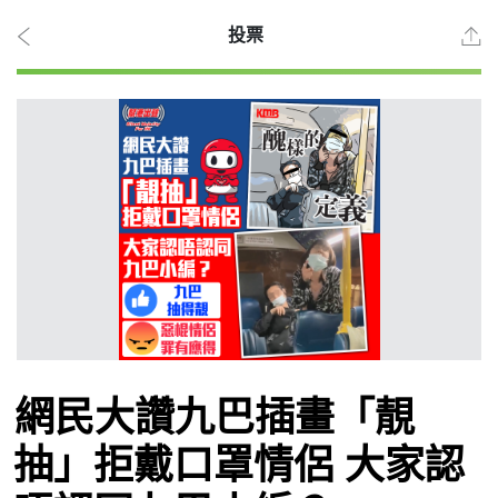
投票
2026
年 8
月 6
日
時事
網民大讚九巴插畫「靚
觀點
抽」拒戴口罩情侶 大家認