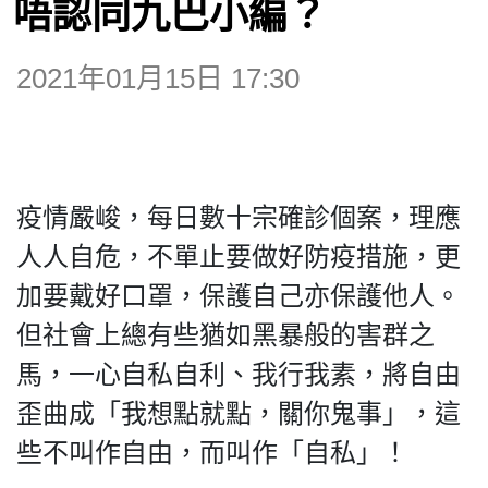
唔認同九巴小編？
博客
2021年01月15日 17:30
投票
視頻
疫情嚴峻，每日數十宗確診個案，理應
昔日
人人自危，不單止要做好防疫措施，更
加要戴好口罩，保護自己亦保護他人。
系列
但社會上總有些猶如黑暴般的害群之
馬，一心自私自利、我行我素，將自由
活動
歪曲成「我想點就點，關你鬼事」，這
些不叫作自由，而叫作「自私」！
關於我們