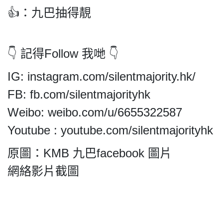
👍：九巴抽得靚
👇 記得Follow 我哋 👇
IG: instagram.com/silentmajority.hk/
FB: fb.com/silentmajorityhk
Weibo: weibo.com/u/6655322587
Youtube : youtube.com/silentmajorityhk
原圖：KMB 九巴facebook 圖片
網絡影片截圖