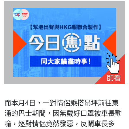
我們的立場
登記支持
而本月4日，一對情侶乘搭昂坪前往東
涌的巴士期間，因無戴好口罩被車長勸
聯絡我們
喻，逐對情侶竟然發惡，反鬧車長多