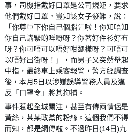
事，司機指戴好口罩是公司規矩，要求
他們戴好口罩。豈知該女子發難，說：
「你尊重下你自己個腦先啦！你知唔知
私
你自己講緊啲咩嘢呀？你著好件衫好冇
隱
政
呀？你可唔可以唔好咁醜樣呀？可唔可
策
以唔好出街呀！」，而男子又突然舉起
及
免
中指，最終車上乘客報警，警方經調查
責
後，本月5日以涉嫌誤導警務人員及違
聲
反「口罩令」將其拘捕。
明
©
事件惹起全城關注，甚至有傳兩情侶是
2018
Silent
黃絲，某某政黨的粉絲。這個我們不得
Majority
而知，都是網傳啦。不過昨日(14日)九
For