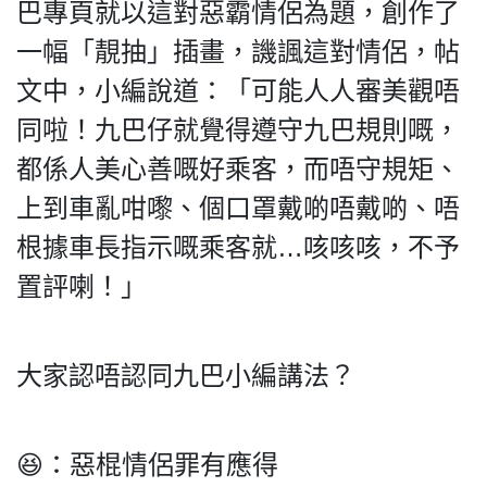
HK.
巴專頁就以這對惡霸情侶為題，創作了
All
一幅「靚抽」插畫，譏諷這對情侶，帖
rights
reserved.
文中，小編說道：「可能人人審美觀唔
同啦！九巴仔就覺得遵守九巴規則嘅，
都係人美心善嘅好乘客，而唔守規矩、
上到車亂咁嚟、個口罩戴啲唔戴啲、唔
根據車長指示嘅乘客就…咳咳咳，不予
置評喇！」
大家認唔認同九巴小編講法？
😆：惡棍情侶罪有應得