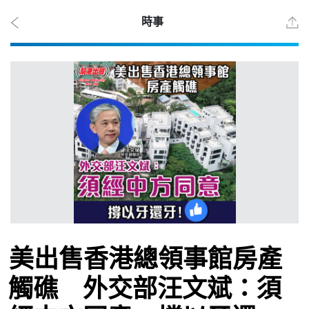
時事
2026
年 8
月 7
日
時事
美出售香港總領事館房產
觀點
觸礁 外交部汪文斌：須