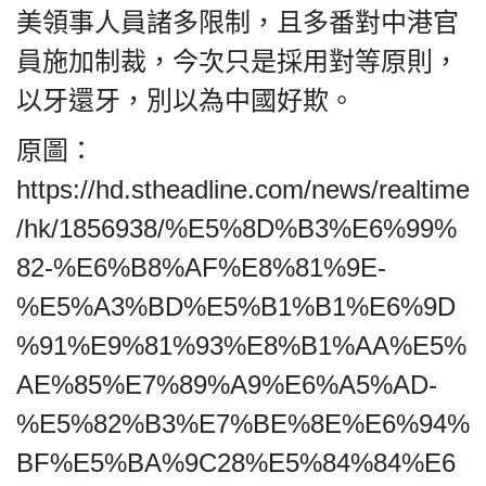
美領事人員諸多限制，且多番對中港官
員施加制裁，今次只是採用對等原則，
以牙還牙，別以為中國好欺。
私
隱
原圖：
政
https://hd.stheadline.com/news/realtime
策
及
/hk/1856938/%E5%8D%B3%E6%99%
免
82-%E6%B8%AF%E8%81%9E-
責
%E5%A3%BD%E5%B1%B1%E6%9D
聲
明
%91%E9%81%93%E8%B1%AA%E5%
©
AE%85%E7%89%A9%E6%A5%AD-
2018
Silent
%E5%82%B3%E7%BE%8E%E6%94%
Majority
BF%E5%BA%9C28%E5%84%84%E6
For