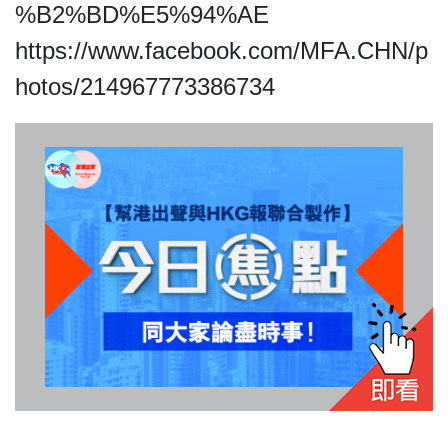
HK.
%B2%BD%E5%94%AE
All
https://www.facebook.com/MFA.CHN/p
rights
reserved.
hotos/214967773386734