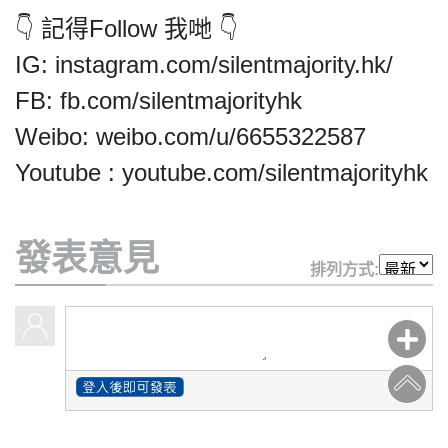
👇 記得Follow 我哋 👇
IG: instagram.com/silentmajority.hk/
FB: fb.com/silentmajorityhk
Weibo: weibo.com/u/6655322587
Youtube : youtube.com/silentmajorityhk
發表意見
排列方式: