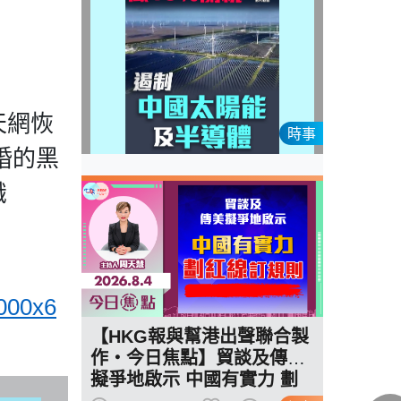
天網恢
時事
婚的黑
識
1000x6
【HKG報與幫港出聲聯合製
作‧今日焦點】貿談及傳美
擬爭地啟示 中國有實力 劃