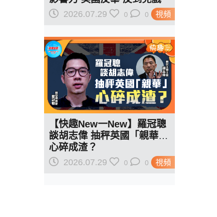
駁羅奇「玩完論」 香港唔靠
2026.07.29
視頻
0
0
中國 唔通靠美國？
【快趣New一New】羅冠聰
談胡志偉 抽秤英國「親華」
心碎成渣？
2026.07.29
視頻
0
0