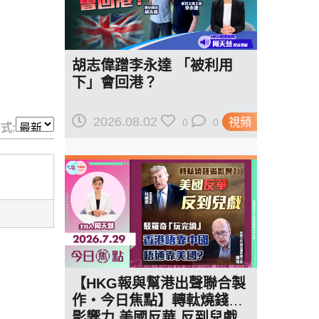
胡志偉蹭李永達 「被利用
下」會回港？
2026.08.02
視頻
0
0
式:
【HKG報與幫港出聲聯合製
作‧今日焦點】轉軚燒錢遏
影響力 美國反華 反到兒戲