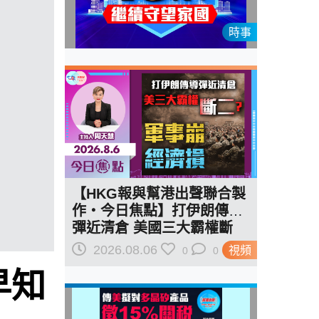
時事
【HKG報與幫港出聲聯合製
作‧今日焦點】打伊朗傳導
彈近清倉 美國三大霸權斷
二？軍事崩 經濟損
2026.08.06
視頻
0
0
早知