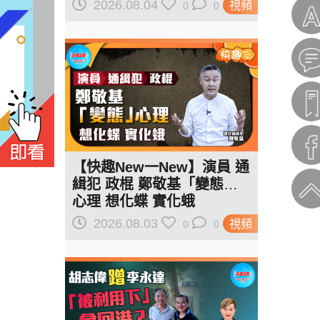
紅線訂規則
2026.08.04
視頻
0
0
【快趣New一New】演員 通
緝犯 政棍 鄭敬基「變態」
心理 想化蝶 實化蛾
2026.08.03
視頻
0
0