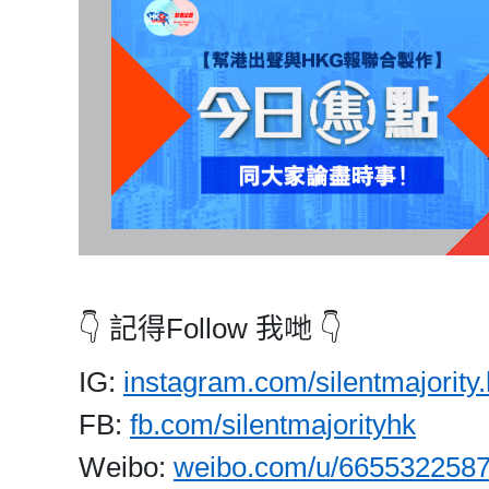
👇 記得Follow 我哋 👇
IG:
instagram.com/silentmajority.
FB:
fb.com/silentmajorityhk
Weibo:
weibo.com/u/665532258