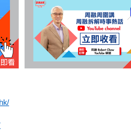
hk/
7